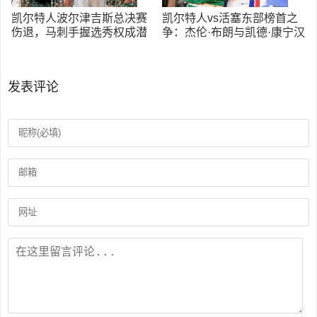
凯尔特人波尔津吉斯总决赛
凯尔特人vs活塞东部榜首之
伤退，马刺手握选秀权成潜
争：杰伦·布朗与凯德·康宁汉
在受益者
姆核心对决
发表评论