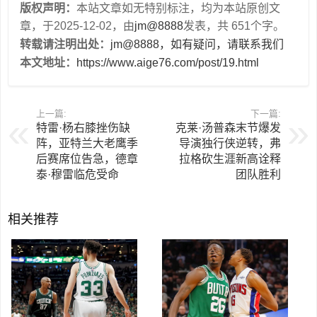
版权声明：
本站文章如无特别标注，均为本站原创文
章，于2025-12-02，由
jm@8888
发表，共 651个字。
转载请注明出处：
jm@8888，如有疑问，请联系我们
本文地址：
https://www.aige76.com/post/19.html
上一篇:
下一篇:
特雷·杨右膝挫伤缺
克莱·汤普森末节爆发
阵，亚特兰大老鹰季
导演独行侠逆转，弗
后赛席位告急，德章
拉格砍生涯新高诠释
泰·穆雷临危受命
团队胜利
相关推荐