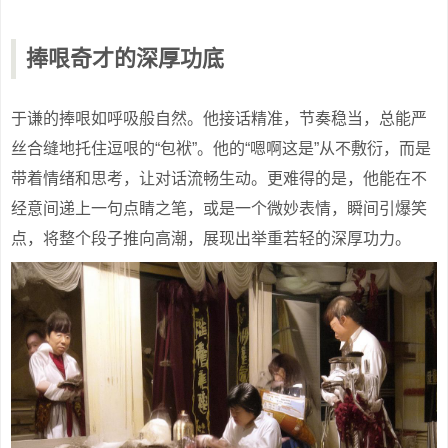
捧哏奇才的深厚功底
于谦的捧哏如呼吸般自然。他接话精准，节奏稳当，总能严
丝合缝地托住逗哏的“包袱”。他的“嗯啊这是”从不敷衍，而是
带着情绪和思考，让对话流畅生动。更难得的是，他能在不
经意间递上一句点睛之笔，或是一个微妙表情，瞬间引爆笑
点，将整个段子推向高潮，展现出举重若轻的深厚功力。