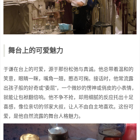
舞台上的可爱魅力
于谦在台上的可爱，源于那份松弛与真诚。他总带着温和的
笑意，眼睛一眯，嘴角一翘，憨态可掬。接话时，他常流露
出孩子般的好奇或“委屈”，一个微妙的愣神或俏皮的小表情，
就能让包袱翻倍响。他不争不抢，却用细腻的反应托出十足
喜感，像位亲切的邻家大叔，让人不由自主地喜欢。这份可
爱，是他自然流露的舞台人格魅力。